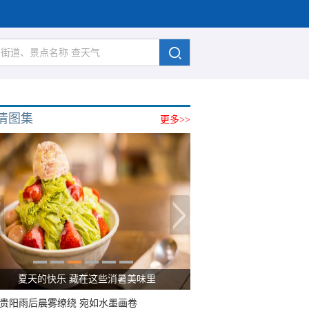
清图集
更多>>
夏天的快乐 藏在这些消暑美味里
贵阳雨后晨雾缭绕 宛如水墨画卷