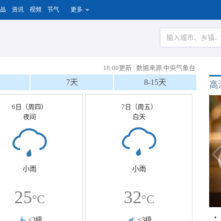
品
资讯
视频
节气
更多
18:00更新
|
数据来源 中央气象台
7天
8-15天
高
6日（周四）
7日（周五）
夜间
白天
小雨
小雨
25
32
°C
°C
<3级
<3级