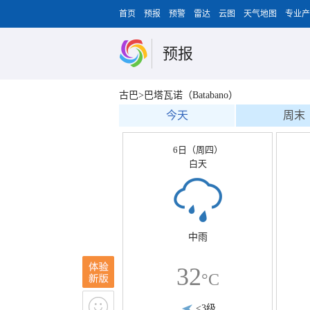
首页
预报
预警
雷达
云图
天气地图
专业产
预报
古巴>巴塔瓦诺（Batabano）
今天
周末
6日（周四）
白天
中雨
32
°C
<3级