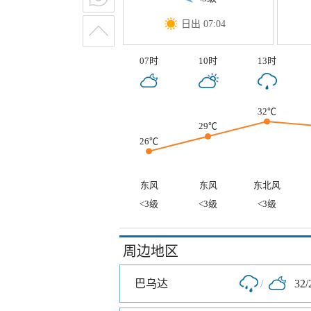
日出 07:04
07时
10时
13时
32℃
29℃
26℃
东风
东风
东北风
<3级
<3级
<3级
周边地区
巴乌达
/
32/