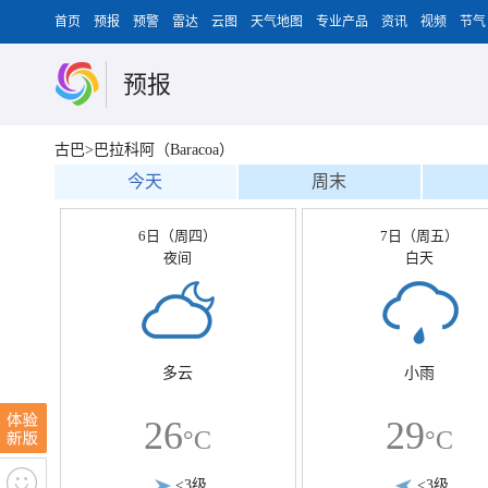
首页
预报
预警
雷达
云图
天气地图
专业产品
资讯
视频
节气
预报
古巴>巴拉科阿（Baracoa）
今天
周末
6日（周四）
7日（周五）
夜间
白天
多云
小雨
26
29
°C
°C
<3级
<3级