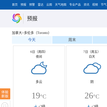
首页
预报
预警
雷达
云图
天气地图
专业产品
资讯
视频
节气
预报
加拿大>多伦多（Toronto）
今天
周末
6日（周四）
7日（周五）
夜间
白天
多云
阴
19
26
°C
°C
<3级
<3级