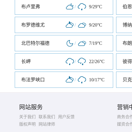
布卢里弗
/
9/29°C
伯恩
布罗德维尤
/
9/20°C
博纳
北巴特尔福德
/
7/19°C
布朗
长岬
/
22/26°C
布法罗峡口
/
10/17°C
贝克
网站服务
营销
关于我们
联系我们
用户反馈
商务合
版权声明
网站律师
媒资合