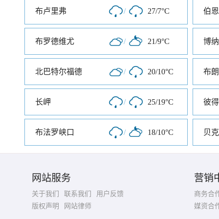
布卢里弗
/
27/7°C
伯恩
布罗德维尤
/
21/9°C
博纳
北巴特尔福德
/
20/10°C
布朗
长岬
/
25/19°C
布法罗峡口
/
18/10°C
贝克
网站服务
营销
关于我们
联系我们
用户反馈
商务合
版权声明
网站律师
媒资合