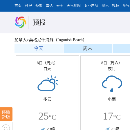
首页
预报
预警
雷达
云图
天气地图
专业产品
资讯
视频
节气
预报
加拿大>英格尼什海滩（Ingonish Beach）
今天
周末
8日（周六）
8日（周六）
白天
夜间
多云
小雨
25
17
°C
°C
<3级
<3级