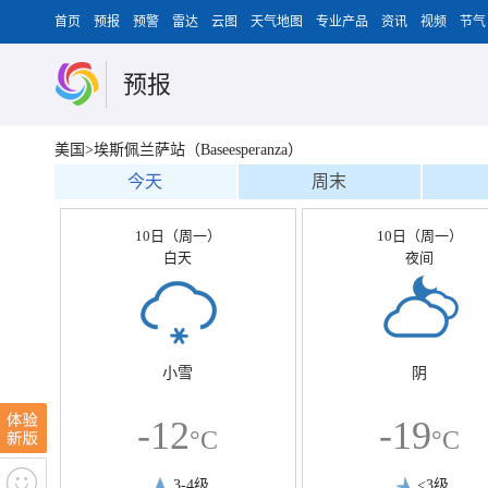
首页
预报
预警
雷达
云图
天气地图
专业产品
资讯
视频
节气
预报
美国>埃斯佩兰萨站（Baseesperanza）
今天
周末
10日（周一）
10日（周一）
白天
夜间
小雪
阴
-12
-19
°C
°C
3-4级
<3级