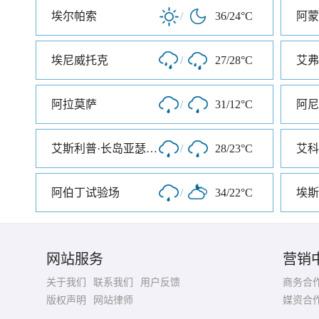
埃尔帕索
/
36/24°C
阿蒙
埃尼威托克
/
27/28°C
艾弗
阿拉莫萨
/
31/12°C
阿尼
艾斯利普·长岛亚瑟机场
/
28/23°C
艾科
阿伯丁试验场
/
34/22°C
埃斯
网站服务
营销
关于我们
联系我们
用户反馈
商务合
版权声明
网站律师
媒资合