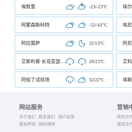
埃默里
/
-23/-23°C
埃尔
阿蒙森斯科特
/
-52/-61°C
埃尼
阿拉莫萨
/
32/13°C
阿尼
艾斯利普·长岛亚瑟机场
/
29/23°C
艾科
阿伯丁试验场
/
32/22°C
埃斯
网站服务
营销
关于我们
联系我们
用户反馈
商务合
版权声明
网站律师
媒资合