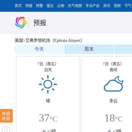
首页
预报
预警
雷达
云图
天气地图
专业产品
资讯
视频
节气
预报
美国>艾弗罗塔机场（Ephrata Airport）
今天
周末
7日（周五）
7日（周五）
白天
夜间
晴
多云
37
18
°C
°C
<3级
<3级