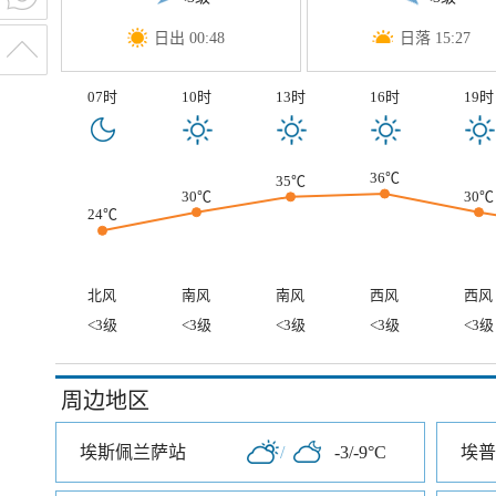
日出 00:48
日落 15:27
07时
10时
13时
16时
19时
36℃
35℃
30℃
30℃
24℃
北风
南风
南风
西风
西风
<3级
<3级
<3级
<3级
<3级
周边地区
埃斯佩兰萨站
/
-3/-9°C
埃普