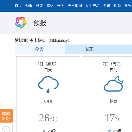
首页
预报
预警
雷达
云图
天气地图
专业产品
资讯
视频
节气
预报
赞比亚>恩卡塔贝（Nkhatabay）
今天
周末
7日（周五）
7日（周五）
白天
夜间
小雨
多云
26
17
°C
°C
<3级
<3级