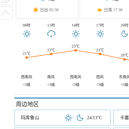
日出 05:58
日落 17:38
08时
11时
14时
17时
20时
25℃
23℃
23℃
21℃
20℃
西南风
南风
西南风
西风
东南
<3级
<3级
<3级
<3级
<3级
周边地区
玛库鲁山
/
24/13°C
卡塞