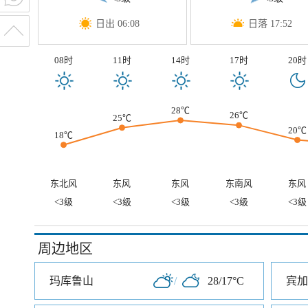
日出 06:08
日落 17:52
08时
11时
14时
17时
20时
28℃
26℃
25℃
20℃
18℃
东北风
东风
东风
东南风
东风
<3级
<3级
<3级
<3级
<3级
周边地区
玛库鲁山
/
28/17°C
宾加