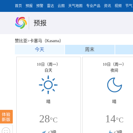
首页
预报
预警
雷达
云图
天气地图
专业产品
资讯
视频
节气
预报
赞比亚>卡塞马（Kasama）
今天
周末
10日（周一）
10日（周一）
白天
夜间
晴
晴
28
14
°C
°C
<3级
<3级