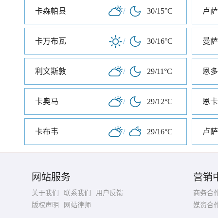
卡森帕县
/
30/15°C
卢萨
卡万布瓦
/
30/16°C
曼萨
利文斯敦
/
29/11°C
恩多
卡奥马
/
29/12°C
恩卡
卡布韦
/
29/16°C
卢萨
网站服务
营销
关于我们
联系我们
用户反馈
商务合
版权声明
网站律师
媒资合