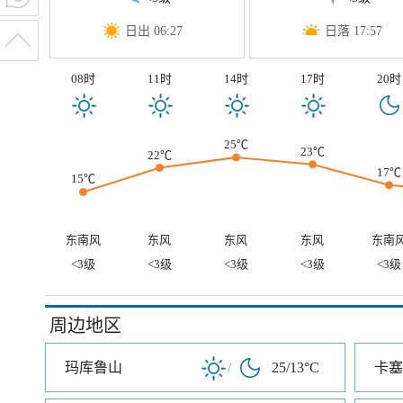
日出 06:27
日落 17:57
08时
11时
14时
17时
20时
25℃
23℃
22℃
17℃
15℃
东南风
东风
东风
东风
东南
<3级
<3级
<3级
<3级
<3级
周边地区
玛库鲁山
/
25/13°C
卡塞