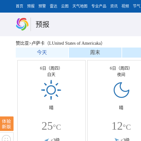
首页
预报
预警
雷达
云图
天气地图
专业产品
资讯
视频
节气
预报
赞比亚>卢萨卡（LUnited States of Americaka）
今天
周末
6日（周四）
6日（周四）
白天
夜间
晴
晴
25
12
°C
°C
<3级
<3级