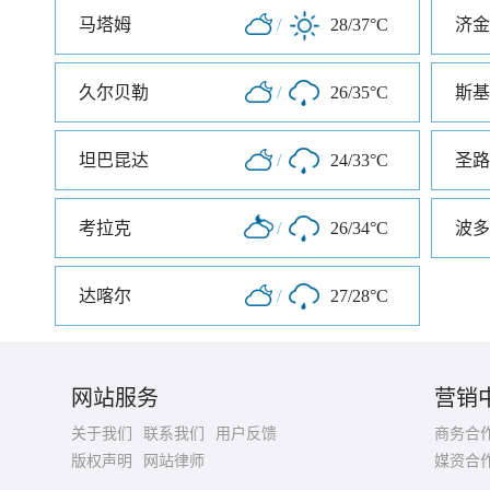
马塔姆
/
28/37°C
济金
久尔贝勒
/
26/35°C
斯基
坦巴昆达
/
24/33°C
圣路
考拉克
/
26/34°C
波多
达喀尔
/
27/28°C
网站服务
营销
关于我们
联系我们
用户反馈
商务合
版权声明
网站律师
媒资合