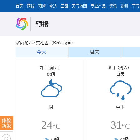
首页
预报
预警
雷达
云图
天气地图
专业产品
资讯
视频
节气
预报
塞内加尔>克杜古（Kedougou）
今天
周末
7日（周五）
8日（周六）
夜间
白天
阴
中雨
24
31
°C
°C
<3级
<3级