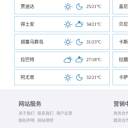
贾迪达
/
25/21°C
盖尼
得土安
/
34/21°C
贝尼
胡塞马群岛
/
31/23°C
卡斯
拉巴特
/
27/18°C
拉腊
阿尤恩
/
32/21°C
卡萨
网站服务
营销
关于我们
联系我们
用户反馈
商务合
版权声明
网站律师
媒资合