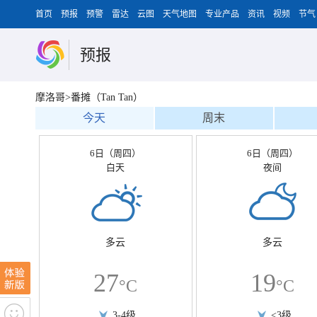
首页
预报
预警
雷达
云图
天气地图
专业产品
资讯
视频
节气
预报
摩洛哥>番摊（Tan Tan）
今天
周末
6日（周四）
6日（周四）
白天
夜间
多云
多云
27
19
°C
°C
3-4级
<3级