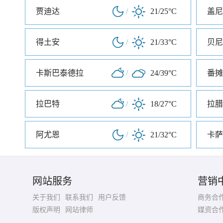
贾迪达
/
21/25°C
盖尼
得土安
/
21/33°C
贝尼
卡斯巴泰德拉
/
24/39°C
番摊
拉巴特
/
18/27°C
拉腊
阿尤恩
/
21/32°C
卡萨
网站服务
营销
关于我们
联系我们
用户反馈
商务合
版权声明
网站律师
媒资合