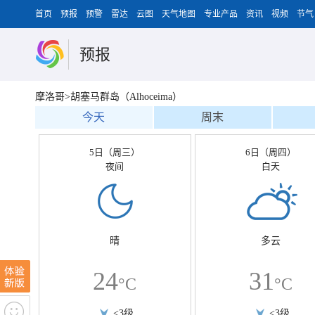
首页
预报
预警
雷达
云图
天气地图
专业产品
资讯
视频
节气
预报
摩洛哥>胡塞马群岛（Alhoceima）
今天
周末
5日（周三）
6日（周四）
夜间
白天
晴
多云
24
31
°C
°C
<3级
<3级