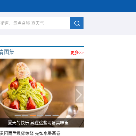
清图集
更多>>
夏天的快乐 藏在这些消暑美味里
贵阳雨后晨雾缭绕 宛如水墨画卷