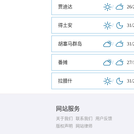
贾迪达
/
26/
得土安
/
31/
胡塞马群岛
/
31/
番摊
/
27/
拉腊什
/
31/
网站服务
关于我们
联系我们
用户反馈
版权声明
网站律师