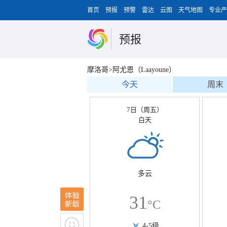
首页
预报
预警
雷达
云图
天气地图
专业产
预报
摩洛哥>阿尤恩（Laayoune）
今天
周末
7日（周五）
白天
多云
31
°C
4-5级