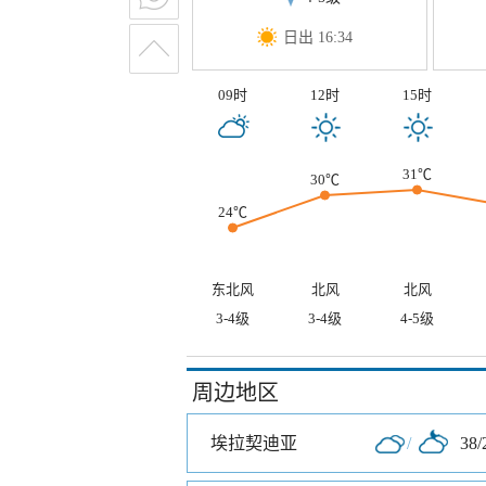
日出 16:34
09时
12时
15时
31℃
30℃
24℃
东北风
北风
北风
3-4级
3-4级
4-5级
周边地区
埃拉契迪亚
/
38/