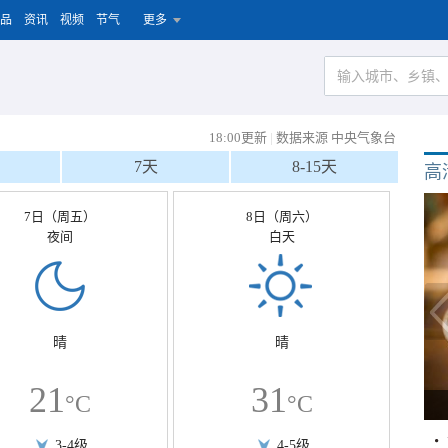
品
资讯
视频
节气
更多
18:00更新
|
数据来源 中央气象台
7天
8-15天
高
7日（周五）
8日（周六）
夜间
白天
晴
晴
21
31
°C
°C
3-4级
4-5级