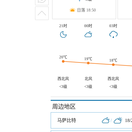
日落 18:50
21时
00时
03时
20℃
19℃
18℃
西北风
北风
西北风
<3级
<3级
<3级
周边地区
马萨比特
/
18/