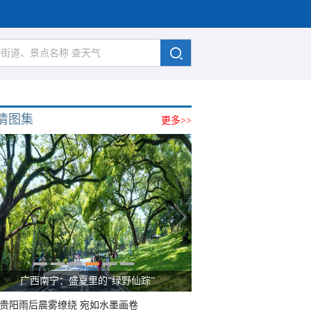
清图集
更多>>
广西南宁：盛夏里的“绿野仙踪”
贵阳雨后晨雾缭绕 宛如水墨画卷