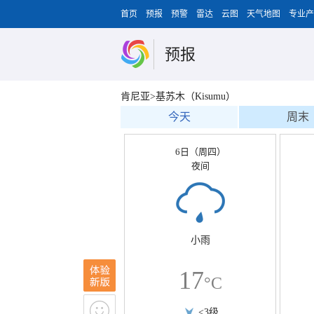
首页
预报
预警
雷达
云图
天气地图
专业产
预报
肯尼亚>基苏木（Kisumu）
今天
周末
6日（周四）
夜间
小雨
17
°C
<3级