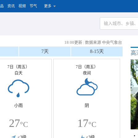
品
资讯
视频
节气
更多
18:00更新
|
数据来源 中央气象台
7天
8-15天
高
7日（周五）
7日（周五）
白天
夜间
小雨
阴
27
17
°C
°C
<3级
<3级