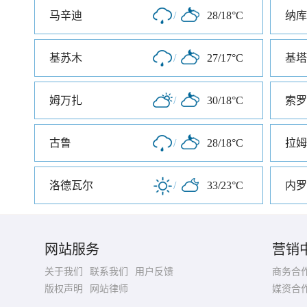
马辛迪
/
28/18°C
纳库
基苏木
/
27/17°C
基塔
姆万扎
/
30/18°C
索罗
古鲁
/
28/18°C
拉姆
洛德瓦尔
/
33/23°C
内罗
网站服务
营销
关于我们
联系我们
用户反馈
商务合
版权声明
网站律师
媒资合