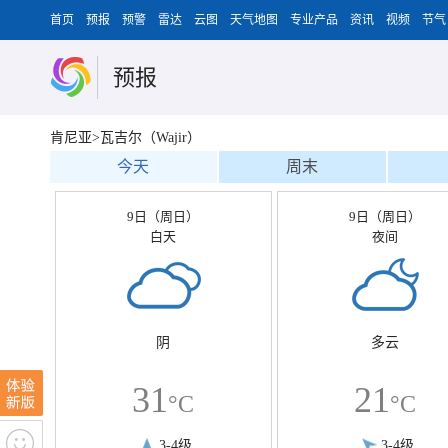
首页
预报
预警
雷达
云图
天气地图
专业产品
资讯
视频
节气
预报
肯尼亚>瓦吉尔（Wajir）
今天
周末
9日（周日）
9日（周日）
白天
夜间
阴
多云
31
21
°C
°C
3-4级
3-4级