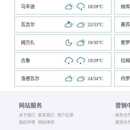
马辛迪
/
18/28°C
纳库
瓦吉尔
/
22/33°C
基苏
姆万扎
/
19/30°C
索罗
古鲁
/
19/29°C
拉姆
洛德瓦尔
/
24/34°C
内罗
网站服务
营销
关于我们
联系我们
用户反馈
商务合
版权声明
网站律师
媒资合