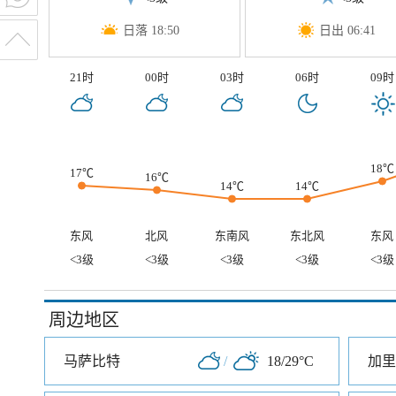
日落 18:50
日出 06:41
21时
00时
03时
06时
09时
18℃
17℃
16℃
14℃
14℃
东风
北风
东南风
东北风
东风
<3级
<3级
<3级
<3级
<3级
周边地区
马萨比特
/
18/29°C
加里