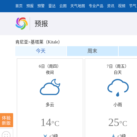
首页
预报
预警
雷达
云图
天气地图
专业产品
资讯
视频
节气
预报
肯尼亚>基塔莱（Kitale）
今天
周末
6日（周四）
7日（周五）
夜间
白天
多云
小雨
14
25
°C
°C
<3级
<3级