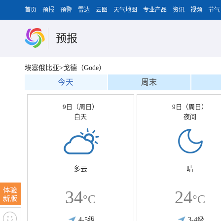
首页
预报
预警
雷达
云图
天气地图
专业产品
资讯
视频
节气
预报
埃塞俄比亚>戈德（Gode）
今天
周末
9日（周日）
9日（周日）
白天
夜间
多云
晴
34
24
°C
°C
4-5级
3-4级