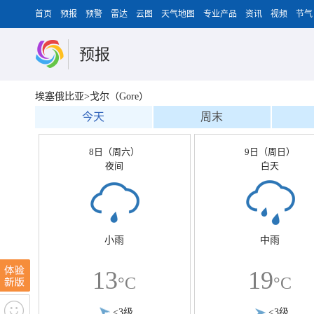
首页
预报
预警
雷达
云图
天气地图
专业产品
资讯
视频
节气
预报
埃塞俄比亚>戈尔（Gore）
今天
周末
8日（周六）
9日（周日）
夜间
白天
小雨
中雨
13
19
°C
°C
<3级
<3级