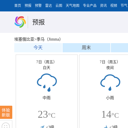
首页
预报
预警
雷达
云图
天气地图
专业产品
资讯
视频
节气
预报
埃塞俄比亚>季马（Jimma）
今天
周末
7日（周五）
7日（周五）
白天
夜间
中雨
小雨
23
14
°C
°C
<3级
<3级