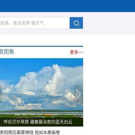
清图集
更多>>
呼伦贝尔草原 藏着最治愈的蓝天白云
贵阳雨后晨雾缭绕 宛如水墨画卷