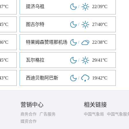
37°C
提济乌祖
/
22/39°C
45°C
图古尔特
/
27/40°C
36°C
特莱姆森赞塔那机场
/
22/38°C
45°C
瓦尔格拉
/
29/41°C
43°C
西迪贝勒阿巴斯
/
19/42°C
营销中心
相关链接
商务合作
广告服务
中国气象局
中国气象服
媒资合作