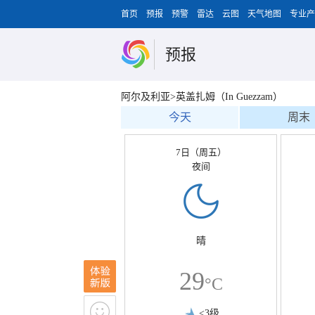
首页
预报
预警
雷达
云图
天气地图
专业产
预报
阿尔及利亚>英盖扎姆（In Guezzam）
今天
周末
7日（周五）
夜间
晴
29
°C
<3级