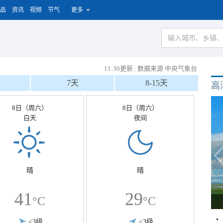
品
资讯
视频
节气
更多
11:30更新
|
数据来源 中央气象台
7天
8-15天
高
8日（周六）
8日（周六）
白天
夜间
晴
晴
41
29
°C
°C
<3级
<3级