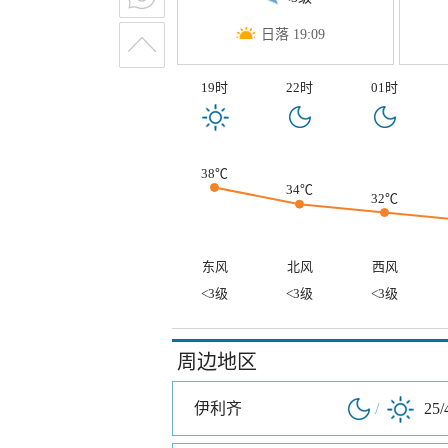
日落 19:09
19时
22时
01时
38℃
34℃
32℃
东风
北风
西风
<3级
<3级
<3级
周边地区
伊利齐
/
25/