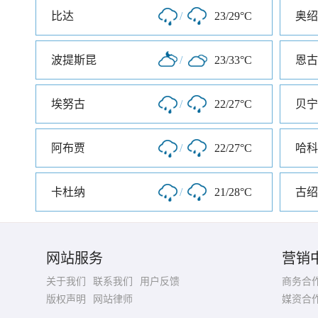
比达
/
23/29°C
奥绍
波提斯昆
/
23/33°C
恩古
埃努古
/
22/27°C
贝宁
阿布贾
/
22/27°C
哈科
卡杜纳
/
21/28°C
古绍
网站服务
营销
关于我们
联系我们
用户反馈
商务合
版权声明
网站律师
媒资合