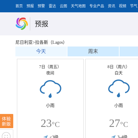
首页
预报
预警
雷达
云图
天气地图
专业产品
资讯
视频
节气
预报
尼日利亚>拉各斯（Lagos）
今天
周末
7日（周五）
8日（周六）
夜间
白天
小雨
小雨
23
27
°C
°C
<3级
3-4级