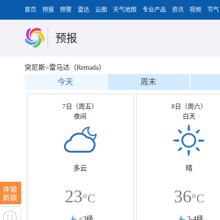
首页
预报
预警
雷达
云图
天气地图
专业产品
资讯
视频
节气
预报
突尼斯>雷马达（Remada）
今天
周末
7日（周五）
8日（周六）
夜间
白天
多云
晴
23
36
°C
°C
<3级
3-4级