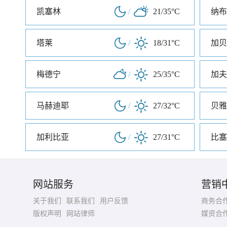
凯塞林
/
21/35°C
纳布
塔莱
/
18/31°C
加贝
梅德宁
/
25/35°C
加夫
马赫迪耶
/
27/32°C
贝雅
加利比亚
/
27/31°C
比塞
网站服务
营销
关于我们
联系我们
用户反馈
商务合
版权声明
网站律师
媒资合