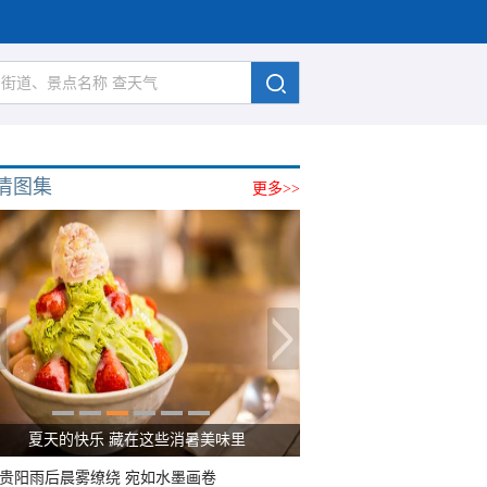
清图集
更多>>
夏天的快乐 藏在这些消暑美味里
贵阳雨后晨雾缭绕 宛如水墨画卷