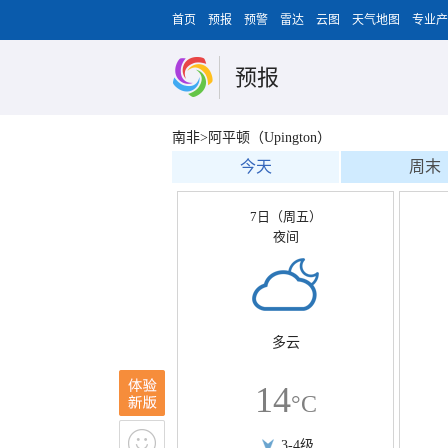
首页
预报
预警
雷达
云图
天气地图
专业产
预报
南非>阿平顿（Upington）
今天
周末
7日（周五）
夜间
多云
14
°C
3-4级