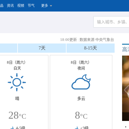
品
资讯
视频
节气
更多
18:00更新
|
数据来源 中央气象台
7天
8-15天
高
8日（周六）
8日（周六）
白天
夜间
晴
多云
28
8
°C
°C
4-5级
<3级