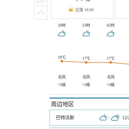
日落 18:08
20时
23时
02时
18℃
17℃
17℃
北风
北风
北风
<3级
<3级
<3级
周边地区
巴特沃斯
/
12/