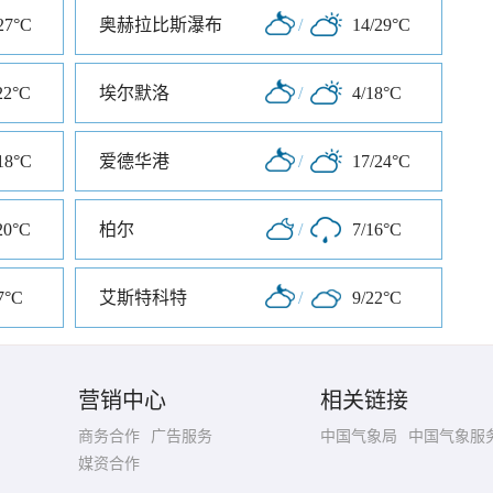
27°C
奥赫拉比斯瀑布
/
14/29°C
22°C
埃尔默洛
/
4/18°C
18°C
爱德华港
/
17/24°C
20°C
柏尔
/
7/16°C
7°C
艾斯特科特
/
9/22°C
营销中心
相关链接
商务合作
广告服务
中国气象局
中国气象服
媒资合作