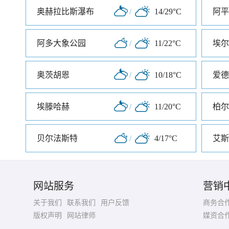
奥赫拉比斯瀑布
/
14/29°C
阿平
阿多大象公园
/
11/22°C
埃尔
奥茨胡恩
/
10/18°C
爱德
埃滕哈赫
/
11/20°C
柏尔
贝尔法斯特
/
4/17°C
艾斯
网站服务
营销
关于我们
联系我们
用户反馈
商务合
版权声明
网站律师
媒资合