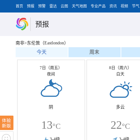
首页
预报
预警
雷达
云图
天气地图
专业产品
资讯
视频
节气
预报
南非>东伦敦（Eastlondon）
今天
周末
7日（周五）
8日（周六）
夜间
白天
阴
多云
13
22
°C
°C
3-4级
3-4级