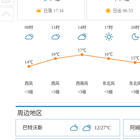
日落 17:34
日出 06:53
08时
11时
14时
17时
20时
17℃
16℃
16℃
15℃
14℃
西风
西风
西南风
东北风
东北
<3级
<3级
<3级
<3级
<3级
周边地区
巴特沃斯
/
12/27°C
阿姆