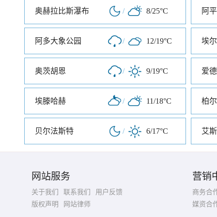
奥赫拉比斯瀑布
/
8/25°C
阿平
阿多大象公园
/
12/19°C
埃尔
奥茨胡恩
/
9/19°C
爱德
埃滕哈赫
/
11/18°C
柏尔
贝尔法斯特
/
6/17°C
艾斯
网站服务
营销
关于我们
联系我们
用户反馈
商务合
版权声明
网站律师
媒资合