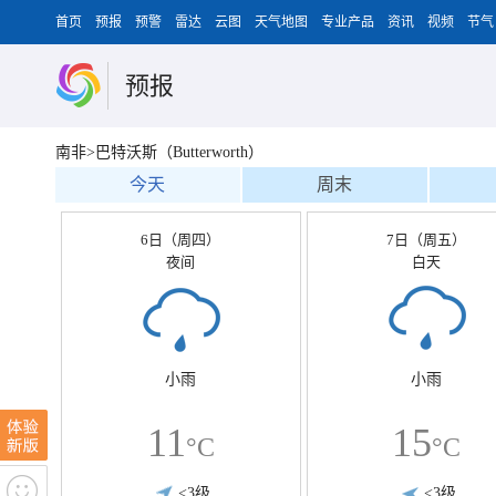
首页
预报
预警
雷达
云图
天气地图
专业产品
资讯
视频
节气
预报
南非>巴特沃斯（Butterworth）
今天
周末
6日（周四）
7日（周五）
夜间
白天
小雨
小雨
11
15
°C
°C
<3级
<3级