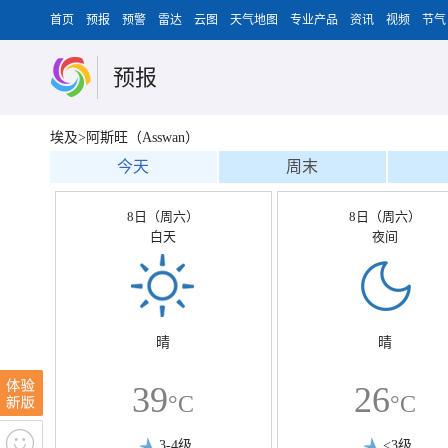
首页
预报
预警
雷达
云图
天气地图
专业产品
资讯
视频
节气
预报
埃及>阿斯旺（Asswan）
今天
周末
8日（周六）
8日（周六）
白天
夜间
晴
晴
39
26
°C
°C
3-4级
<3级