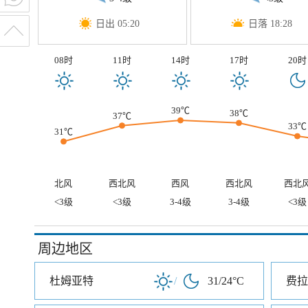
日出 05:20
日落 18:28
08时
11时
14时
17时
20时
39℃
38℃
37℃
33℃
31℃
北风
西北风
西风
西北风
西北
<3级
<3级
3-4级
3-4级
<3级
周边地区
杜姆亚特
/
31/24°C
费拉