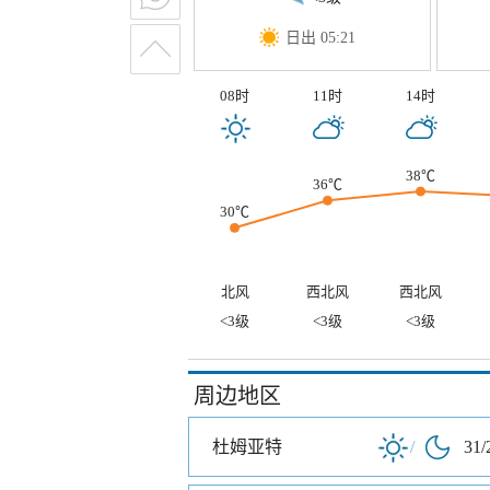
日出 05:21
08时
11时
14时
38℃
36℃
30℃
北风
西北风
西北风
<3级
<3级
<3级
周边地区
杜姆亚特
/
31/