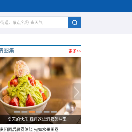
清图集
更多>>
夏天的快乐 藏在这些消暑美味里
贵阳雨后晨雾缭绕 宛如水墨画卷