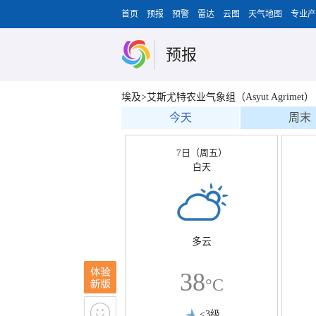
首页
预报
预警
雷达
云图
天气地图
专业产
预报
埃及>艾斯尤特农业气象组（Asyut Agrimet）
今天
周末
7日（周五）
白天
多云
38
°C
<3级