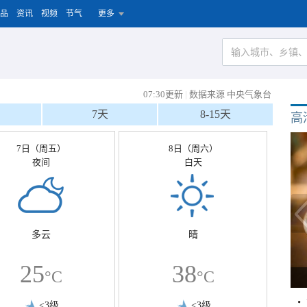
品
资讯
视频
节气
更多
07:30更新
|
数据来源 中央气象台
7天
8-15天
高
7日（周五）
8日（周六）
夜间
白天
多云
晴
25
38
°C
°C
<3级
<3级