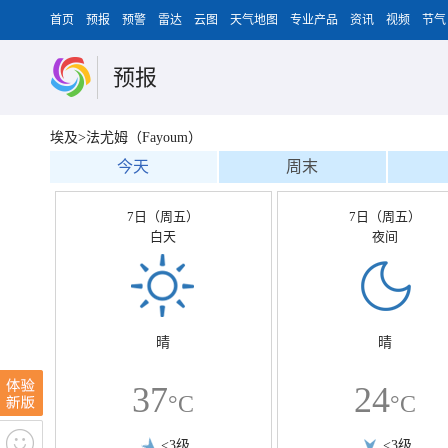
首页
预报
预警
雷达
云图
天气地图
专业产品
资讯
视频
节气
预报
埃及>法尤姆（Fayoum）
今天
周末
7日（周五）
7日（周五）
白天
夜间
晴
晴
37
24
°C
°C
<3级
<3级