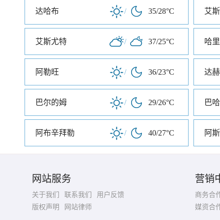
达哈布
/
35/28°C
艾斯
艾斯尤特
/
37/25°C
阿勒旺
/
36/23°C
达赫
巴尔的姆
/
29/26°C
巴哈
阿布辛拜勒
/
40/27°C
阿斯
网站服务
营销
关于我们
联系我们
用户反馈
商务合
版权声明
网站律师
媒资合