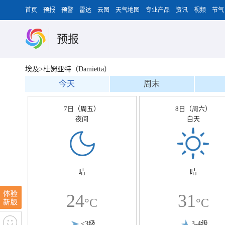
首页
预报
预警
雷达
云图
天气地图
专业产品
资讯
视频
节气
预报
埃及>杜姆亚特（Damietta）
今天
周末
7日（周五）
8日（周六）
夜间
白天
晴
晴
24
31
°C
°C
<3级
3-4级