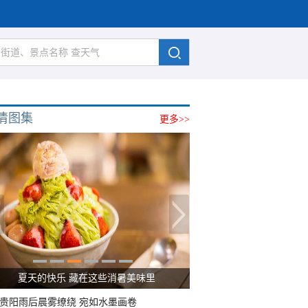
清图集
更多>>
夏天的快乐 藏在这些消暑美味里
贵阳雨后晨雾缭绕 宛如水墨画卷