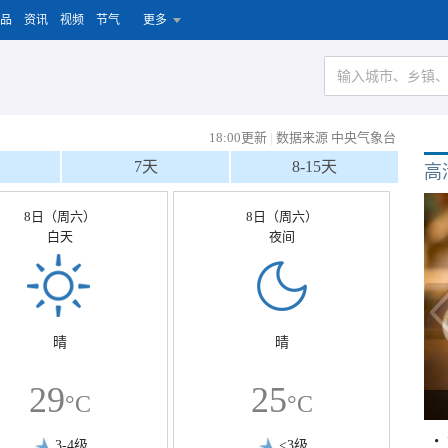
品
资讯
视频
节气
更多
18:00更新
|
数据来源 中央气象台
7天
8-15天
高
8日（周六）
8日（周六）
白天
夜间
晴
晴
29
25
°C
°C
3-4级
<3级