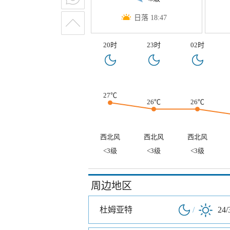
日落 18:47
20时
23时
02时
27℃
26℃
26℃
西北风
西北风
西北风
<3级
<3级
<3级
周边地区
杜姆亚特
/
24/