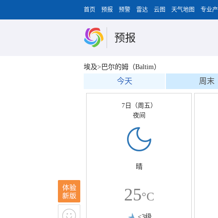
首页
预报
预警
雷达
云图
天气地图
专业产
预报
埃及>巴尔的姆（Baltim）
今天
周末
7日（周五）
夜间
晴
25
°C
<3级