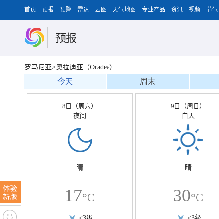
首页
预报
预警
雷达
云图
天气地图
专业产品
资讯
视频
节气
预报
罗马尼亚>奥拉迪亚（Oradea）
今天
周末
8日（周六）
9日（周日）
夜间
白天
晴
晴
17
30
°C
°C
<3级
<3级