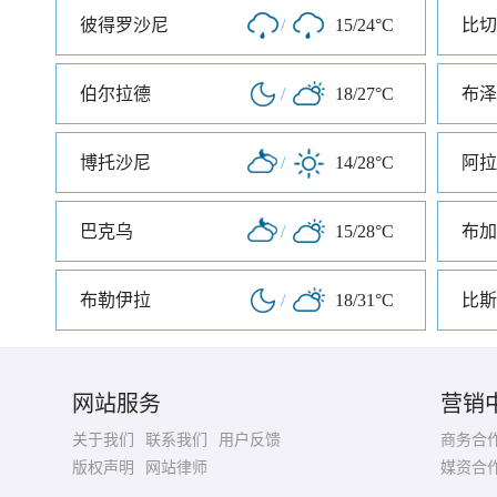
彼得罗沙尼
/
15/24°C
比切
伯尔拉德
/
18/27°C
布泽
博托沙尼
/
14/28°C
阿拉
巴克乌
/
15/28°C
布加
布勒伊拉
/
18/31°C
比斯
网站服务
营销
关于我们
联系我们
用户反馈
商务合
版权声明
网站律师
媒资合