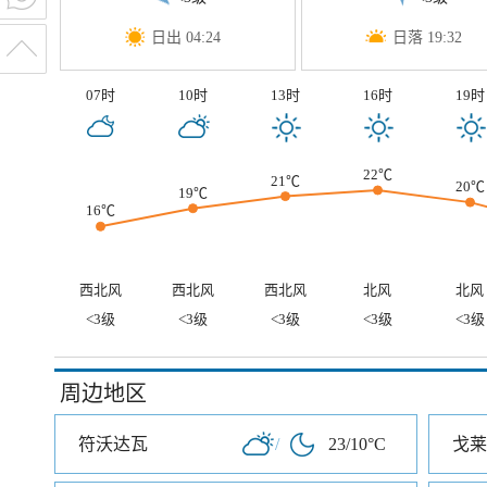
日出 04:24
日落 19:32
07时
10时
13时
16时
19时
22℃
21℃
20℃
19℃
16℃
西北风
西北风
西北风
北风
北风
<3级
<3级
<3级
<3级
<3级
周边地区
符沃达瓦
/
23/10°C
戈莱