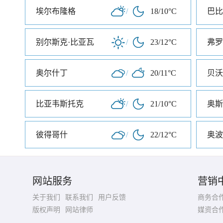
埃尔布隆格
/
18/10°C
巴比
别尔斯克·比亚瓦
/
23/12°C
弗罗
奥尔什丁
/
20/11°C
贝沃
比亚韦斯托克
/
21/10°C
奥斯
彼得哥什
/
22/12°C
奥波
网站服务
营销
关于我们
联系我们
用户反馈
商务合
版权声明
网站律师
媒资合