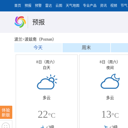
首页
预报
预警
雷达
云图
天气地图
专业产品
资讯
视频
节气
预报
波兰>波兹南（Poznan）
今天
周末
8日（周六）
8日（周六）
白天
夜间
多云
多云
22
13
°C
°C
<3级
<3级