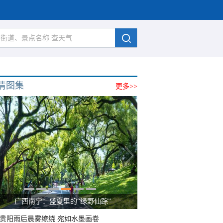
清图集
更多>>
广西南宁：盛夏里的“绿野仙踪”
贵阳雨后晨雾缭绕 宛如水墨画卷