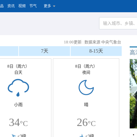
品
资讯
视频
节气
更多
18:00更新
|
数据来源 中央气象台
7天
8-15天
高
8日（周六）
8日（周六）
白天
夜间
小雨
晴
34
26
°C
°C
<3级
<3级