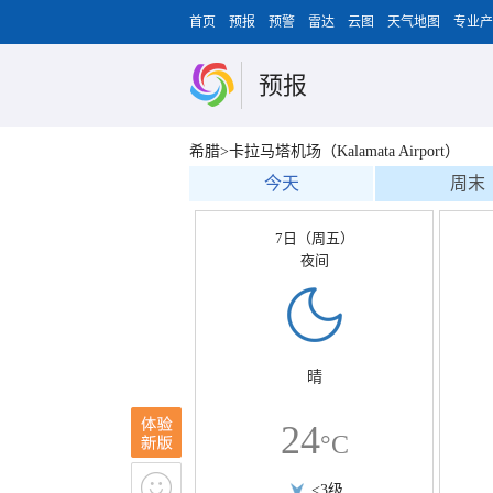
首页
预报
预警
雷达
云图
天气地图
专业产
预报
希腊>卡拉马塔机场（Kalamata Airport）
今天
周末
7日（周五）
夜间
晴
24
°C
<3级