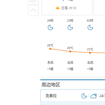
日落 19:33
20时
23时
02时
28℃
26℃
25℃
东风
北风
北风
<3级
<3级
<3级
周边地区
克基拉
/
24/