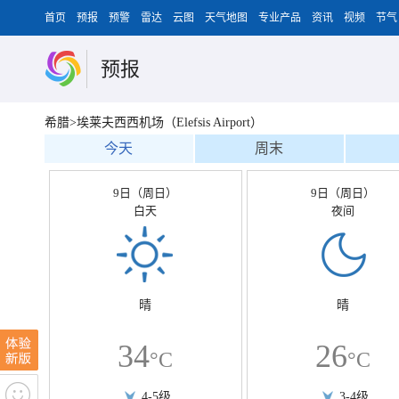
首页
预报
预警
雷达
云图
天气地图
专业产品
资讯
视频
节气
预报
希腊>埃莱夫西西机场（Elefsis Airport）
今天
周末
9日（周日）
9日（周日）
白天
夜间
晴
晴
34
26
°C
°C
4-5级
3-4级