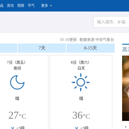
品
资讯
视频
节气
更多
05:30更新
|
数据来源 中央气象台
7天
8-15天
高
7日（周五）
8日（周六）
夜间
白天
晴
晴
27
36
°C
°C
<3级
<3级