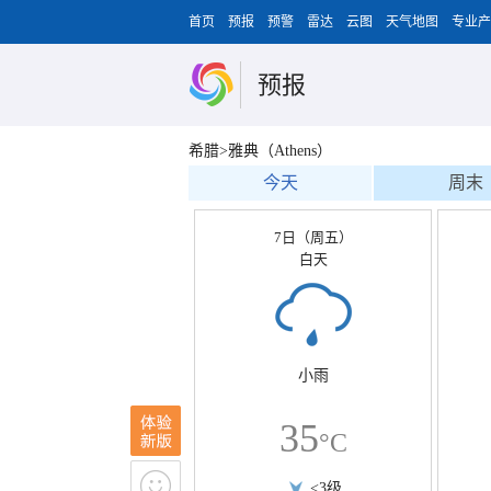
首页
预报
预警
雷达
云图
天气地图
专业产
预报
希腊>雅典（Athens）
今天
周末
7日（周五）
白天
小雨
35
°C
<3级