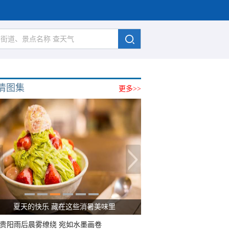
清图集
更多>>
夏天的快乐 藏在这些消暑美味里
贵阳雨后晨雾缭绕 宛如水墨画卷