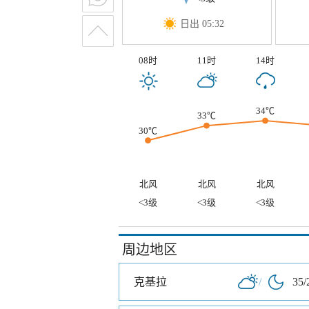
日出 05:32
08时
11时
14时
34℃
33℃
30℃
北风
北风
北风
<3级
<3级
<3级
周边地区
克基拉
/
35/