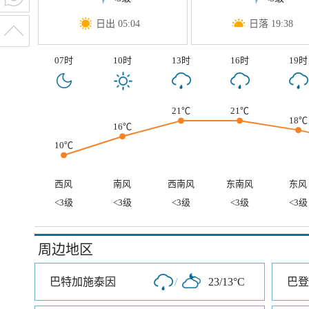
日出 05:04
日落 19:38
07时
10时
13时
16时
19时
21℃
21℃
18℃
16℃
10℃
西风
南风
西南风
东南风
东风
<3级
<3级
<3级
<3级
<3级
周边地区
巴特加施泰因
/
23/13°C
巴登