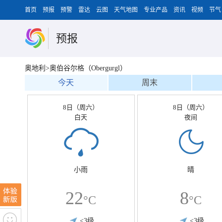
首页
预报
预警
雷达
云图
天气地图
专业产品
资讯
视频
节气
预报
奥地利>奥伯谷尔格（Obergurgl）
今天
周末
8日（周六）
8日（周六）
白天
夜间
小雨
晴
22
8
°C
°C
<3级
<3级