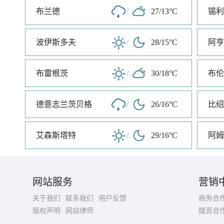
布兰德
/
27/13°C
锡利
波伊斯多夫
/
28/15°C
阿亨
布雷根茨
/
30/18°C
布伦
德意志兰茨贝格
/
26/16°C
比绍
艾森斯塔特
/
29/16°C
阿姆
网站服务
营销
关于我们
联系我们
用户反馈
商务合
版权声明
网站律师
媒资合