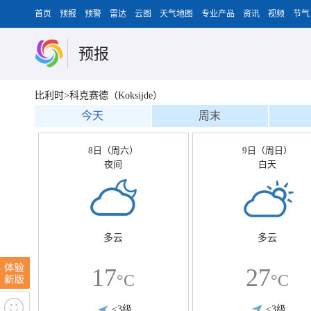
首页
预报
预警
雷达
云图
天气地图
专业产品
资讯
视频
节气
预报
比利时>科克赛德（Koksijde）
今天
周末
8日（周六）
9日（周日）
夜间
白天
多云
多云
17
27
°C
°C
<3级
<3级