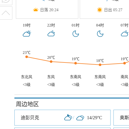
日落 20:24
日出 05:27
19时
22时
01时
04时
07时
23℃
20℃
19℃
19℃
18℃
东北风
东风
东南风
东南风
南风
<3级
<3级
<3级
<3级
<3级
周边地区
迪彭贝克
/
14/29°C
奥斯