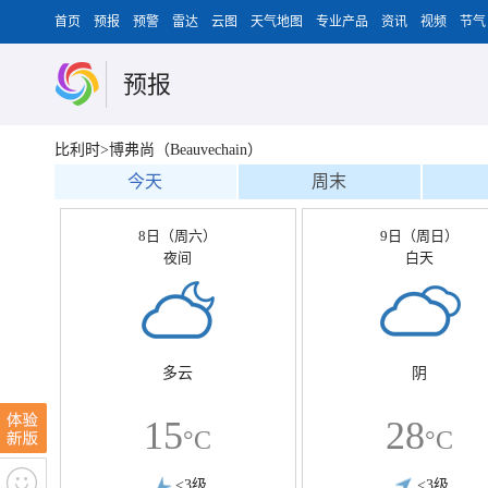
首页
预报
预警
雷达
云图
天气地图
专业产品
资讯
视频
节气
预报
比利时>博弗尚（Beauvechain）
今天
周末
8日（周六）
9日（周日）
夜间
白天
多云
阴
15
28
°C
°C
<3级
<3级