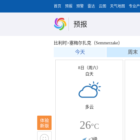
首页
预报
预警
雷达
云图
天气地图
专业产
预报
比利时>塞梅尔扎克（Semmerzake）
今天
周末
8日（周六）
白天
多云
26
°C
<3级