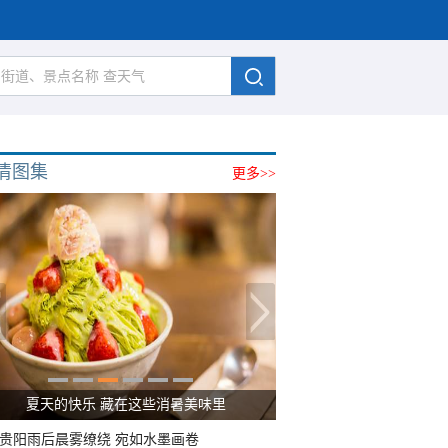
清图集
更多>>
夏天的快乐 藏在这些消暑美味里
贵阳雨后晨雾缭绕 宛如水墨画卷