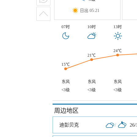
日出 05:21
07时
10时
13时
24℃
21℃
15℃
东风
东风
东风
<3级
<3级
<3级
周边地区
迪彭贝克
/
26/