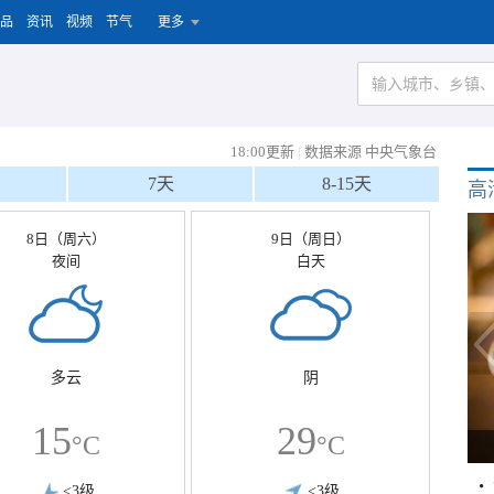
品
资讯
视频
节气
更多
18:00更新
|
数据来源 中央气象台
7天
8-15天
高
8日（周六）
9日（周日）
夜间
白天
多云
阴
15
29
°C
°C
<3级
<3级