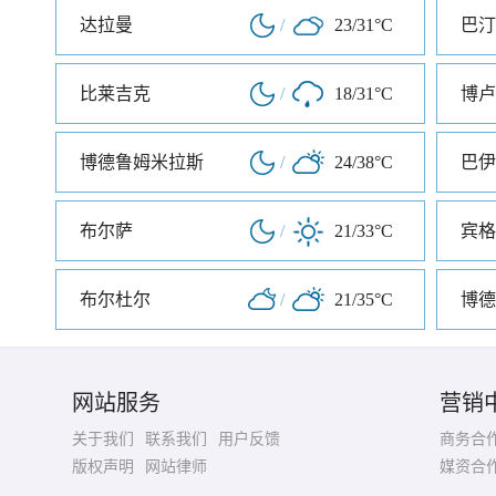
达拉曼
/
23/31°C
巴汀
比莱吉克
/
18/31°C
博卢
博德鲁姆米拉斯
/
24/38°C
巴伊
布尔萨
/
21/33°C
宾格
布尔杜尔
/
21/35°C
博德
网站服务
营销
关于我们
联系我们
用户反馈
商务合
版权声明
网站律师
媒资合