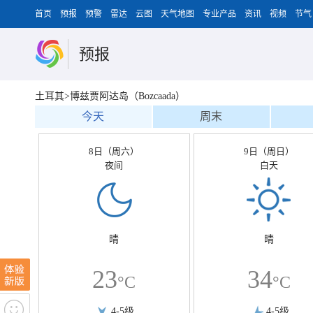
首页
预报
预警
雷达
云图
天气地图
专业产品
资讯
视频
节气
预报
土耳其>博兹贾阿达岛（Bozcaada）
今天
周末
8日（周六）
9日（周日）
夜间
白天
晴
晴
23
34
°C
°C
4-5级
4-5级