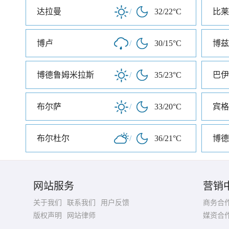
达拉曼
/
32/22°C
比莱
博卢
/
30/15°C
博兹
博德鲁姆米拉斯
/
35/23°C
巴伊
布尔萨
/
33/20°C
宾格
布尔杜尔
/
36/21°C
博德
网站服务
营销
关于我们
联系我们
用户反馈
商务合
版权声明
网站律师
媒资合