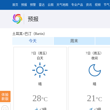
首页
预报
预警
雷达
云图
天气地图
专业产品
资讯
视频
节气
预报
土耳其>巴汀（Bartin）
今天
周末
7日（周五）
7日（周五）
白天
夜间
晴
晴
28
21
°C
°C
<3级
<3级