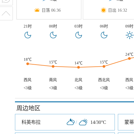
日落 06:36
日出 16:32
21时
00时
03时
06时
09时
24℃
18℃
15℃
15℃
14℃
西风
南风
北风
西北风
西风
<3级
<3级
<3级
<3级
<3级
周边地区
科英布拉
/
14/30°C
蒙蒂