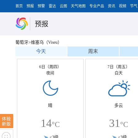
首页
预报
预警
雷达
云图
天气地图
专业产品
资讯
视频
节气
预报
葡萄牙>维塞乌（Viseu）
今天
周末
6日（周四）
7日（周五）
夜间
白天
晴
多云
14
31
°C
°C
<3级
<3级