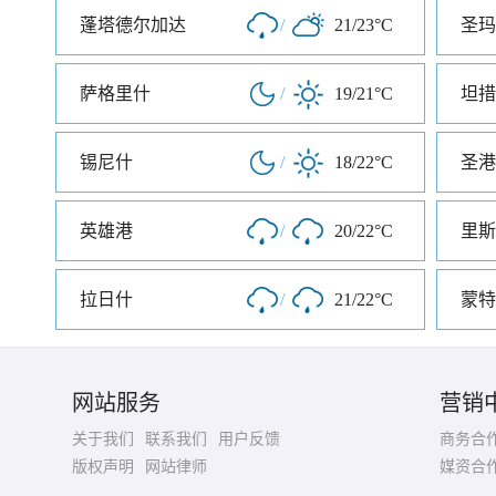
蓬塔德尔加达
/
21/23°C
圣玛
萨格里什
/
19/21°C
坦措
锡尼什
/
18/22°C
圣港
英雄港
/
20/22°C
里斯
拉日什
/
21/22°C
蒙特
网站服务
营销
关于我们
联系我们
用户反馈
商务合
版权声明
网站律师
媒资合