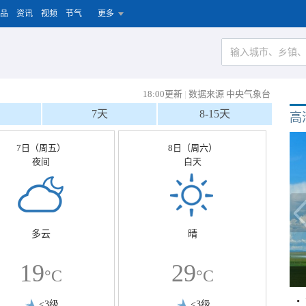
品
资讯
视频
节气
更多
18:00更新
|
数据来源 中央气象台
7天
8-15天
高
7日（周五）
8日（周六）
夜间
白天
多云
晴
19
29
°C
°C
<3级
<3级