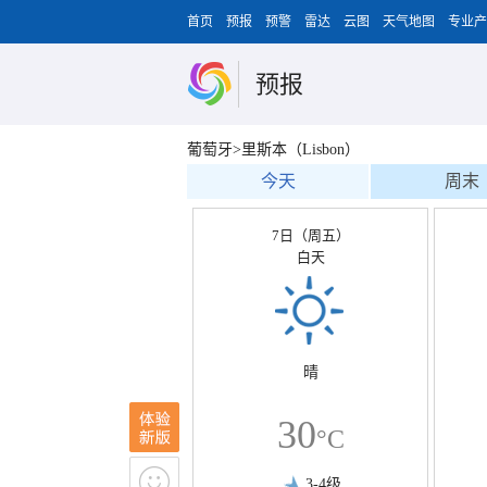
首页
预报
预警
雷达
云图
天气地图
专业产
预报
葡萄牙>里斯本（Lisbon）
今天
周末
7日（周五）
白天
晴
30
°C
3-4级