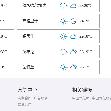
19°C
蓬塔德尔加达
/
23/20°C
21°C
萨格里什
/
21/19°C
18°C
锡尼什
/
22/18°C
23°C
英雄港
/
22/19°C
19°C
蒙特垒
/
26/17°C
营销中心
相关链接
商务合作
广告服务
中国气象局
中国气象服
媒资合作