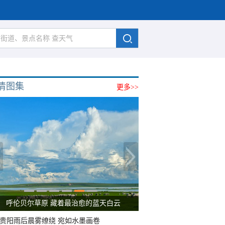
清图集
更多>>
呼伦贝尔草原 藏着最治愈的蓝天白云
贵阳雨后晨雾缭绕 宛如水墨画卷