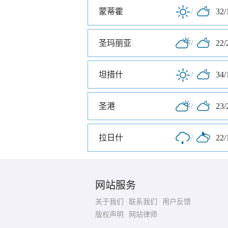
蒙蒂霍
/
32/
圣玛丽亚
/
22/
坦措什
/
34/
圣港
/
23/
拉日什
/
22/
网站服务
关于我们
联系我们
用户反馈
版权声明
网站律师