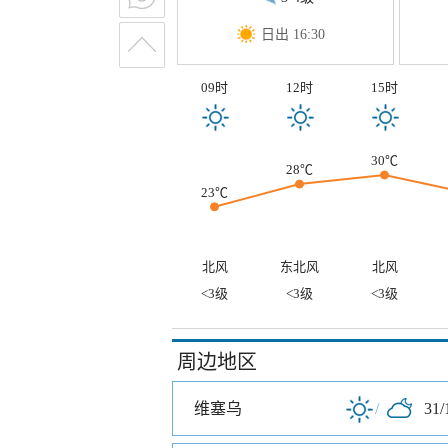
日出 16:30
09时
12时
15时
30℃
28℃
23℃
北风
东北风
北风
<3级
<3级
<3级
周边地区
维塞乌
/
31/