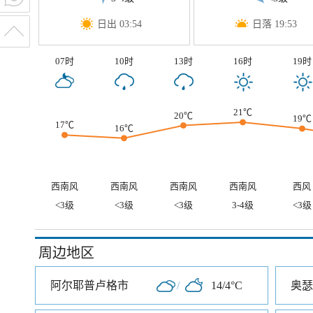
日出 03:54
日落 19:53
07时
10时
13时
16时
19时
21℃
20℃
19℃
17℃
16℃
西南风
西南风
西南风
西南风
西风
<3级
<3级
<3级
3-4级
<3级
周边地区
阿尔耶普卢格市
/
14/4°C
奥瑟