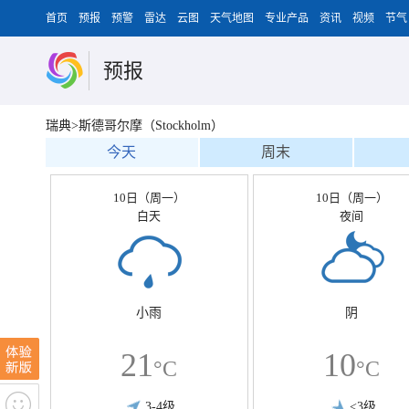
首页
预报
预警
雷达
云图
天气地图
专业产品
资讯
视频
节气
预报
瑞典>斯德哥尔摩（Stockholm）
今天
周末
10日（周一）
10日（周一）
白天
夜间
小雨
阴
21
10
°C
°C
3-4级
<3级