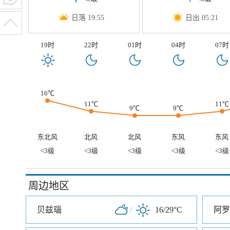
日落 19:55
日出 05:21
19时
22时
01时
04时
07时
16℃
11℃
11℃
9℃
9℃
东北风
北风
北风
东风
东风
<3级
<3级
<3级
<3级
<3级
周边地区
贝兹瑙
/
16/29°C
阿罗