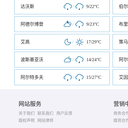
达沃斯
/
9/22°C
伯尔
阿德尔博登
/
9/23°C
布里
艾高
/
17/29°C
策马
波斯基亚沃
/
14/24°C
阿尔
阿尔特多夫
/
15/27°C
艾因
网站服务
营销
关于我们
联系我们
用户反馈
商务合
版权声明
网站律师
媒资合