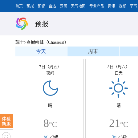
首页
预报
预警
雷达
云图
天气地图
专业产品
资讯
视频
节气
预报
瑞士>查榭哈峰（Chasseral）
今天
周末
7日（周五）
8日（周六）
夜间
白天
晴
晴
8
21
°C
°C
<3级
<3级