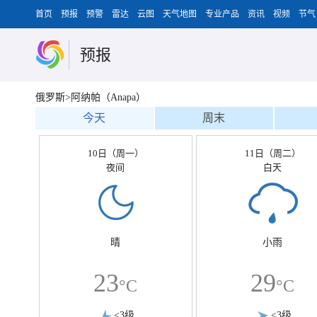
首页
预报
预警
雷达
云图
天气地图
专业产品
资讯
视频
节气
预报
俄罗斯>阿纳帕（Anapa）
今天
周末
10日（周一）
11日（周二）
夜间
白天
晴
小雨
23
29
°C
°C
<3级
<3级