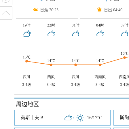
日落 20:23
日出 04:40
19时
22时
01时
04时
07时
16℃
15℃
14℃
14℃
14℃
西风
西风
西风
西南风
西南
3-4级
3-4级
3-4级
3-4级
3-4级
周边地区
荷斯韦夫 B
/
16/17°C
斯陶