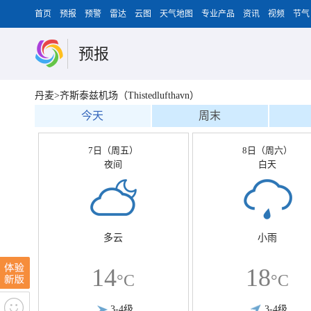
首页
预报
预警
雷达
云图
天气地图
专业产品
资讯
视频
节气
预报
丹麦>齐斯泰兹机场（Thistedlufthavn）
今天
周末
7日（周五）
8日（周六）
夜间
白天
多云
小雨
14
18
°C
°C
3-4级
3-4级