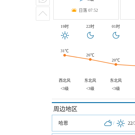
日落 07:52
19时
22时
01时
31℃
26℃
20℃
西北风
东北风
东北风
<3级
<3级
<3级
周边地区
哈恩
/
22/