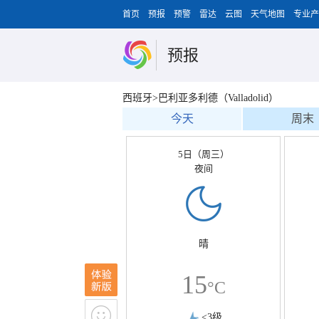
首页
预报
预警
雷达
云图
天气地图
专业产
预报
西班牙>巴利亚多利德（Valladolid）
今天
周末
5日（周三）
夜间
晴
15
°C
<3级