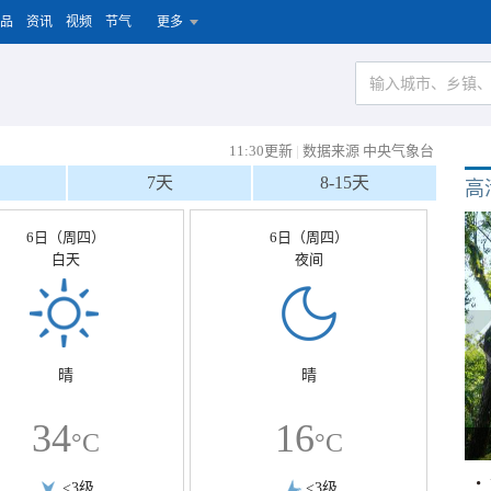
品
资讯
视频
节气
更多
11:30更新
|
数据来源 中央气象台
7天
8-15天
高
6日（周四）
6日（周四）
白天
夜间
晴
晴
34
16
°C
°C
<3级
<3级