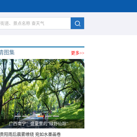
清图集
更多>>
广西南宁：盛夏里的“绿野仙踪”
贵阳雨后晨雾缭绕 宛如水墨画卷