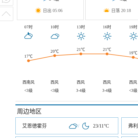
日出 05:06
日落 20:18
07时
10时
13时
16时
19时
21℃
21℃
20℃
19℃
17℃
西南风
西风
西风
西风
西风
<3级
<3级
3-4级
3-4级
<3级
周边地区
艾恩德霍芬
/
23/11°C
弗利