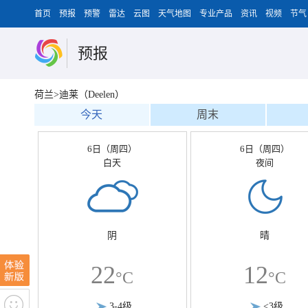
首页
预报
预警
雷达
云图
天气地图
专业产品
资讯
视频
节气
预报
荷兰>迪莱（Deelen）
今天
周末
6日（周四）
6日（周四）
白天
夜间
阴
晴
22
12
°C
°C
3-4级
<3级