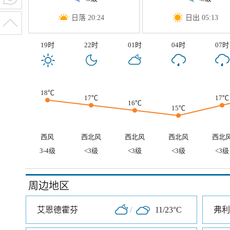
日落 20:24
日出 05:13
19时
22时
01时
04时
07时
18℃
17℃
17℃
16℃
15℃
西风
西北风
西北风
西北风
西北
3-4级
<3级
<3级
<3级
<3级
周边地区
艾恩德霍芬
/
11/23°C
弗利