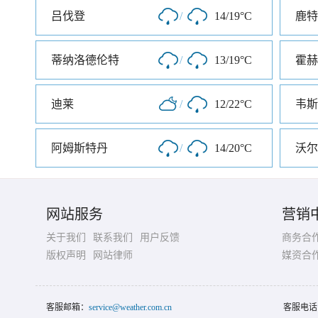
吕伐登
/
14/19°C
鹿特
蒂纳洛德伦特
/
13/19°C
霍赫
迪莱
/
12/22°C
阿姆斯特丹
/
14/20°C
沃尔
网站服务
营销
关于我们
联系我们
用户反馈
商务合
版权声明
网站律师
媒资合
客服邮箱：
service@weather.com.cn
客服电话