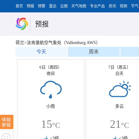
首页
预报
预警
雷达
云图
天气地图
专业产品
资讯
视频
节气
预报
荷兰>法肯堡航空气象处（Valkenburg AWS）
今天
周末
6日（周四）
7日（周五）
夜间
白天
小雨
多云
15
21
°C
°C
<3级
<3级